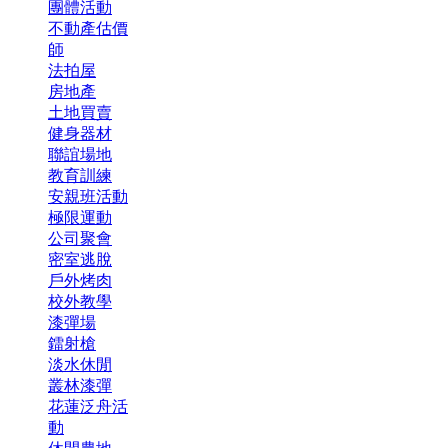
團體活動
不動產估價
師
法拍屋
房地產
土地買賣
健身器材
聯誼場地
教育訓練
安親班活動
極限運動
公司聚會
密室逃脫
戶外烤肉
校外教學
漆彈場
鐳射槍
淡水休閒
叢林漆彈
花蓮泛舟活
動