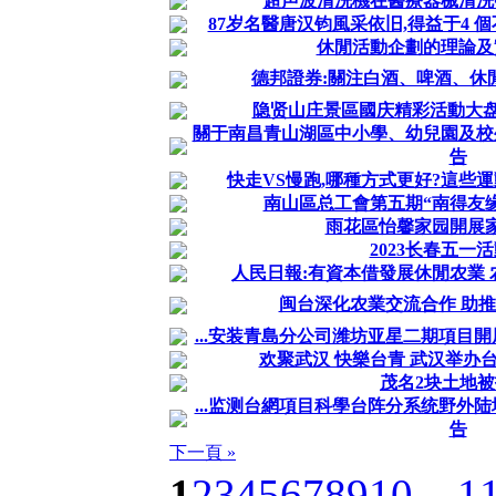
超声波清洗機在醫療器械清洗
87岁名醫唐汉钧風采依旧,得益于4 
休閒活動企劃的理論及
德邦證券:關注白酒、啤酒、休
隐贤山庄景區國庆精彩活動大盘
關于南昌青山湖區中小學、幼兒園及校
告
快走VS慢跑,哪種方式更好?這些
南山區总工會第五期“南得友
雨花區怡馨家园開展
2023长春五一
人民日報:有資本借發展休閒农業 
闽台深化农業交流合作 助
...安装青島分公司潍坊亚星二期項目開
欢聚武汉 快樂台青 武汉举办
茂名2块土地被
...监测台網項目科學台阵分系统野外
告
下一頁 »
1
2
3
4
5
6
7
8
9
10
... 1