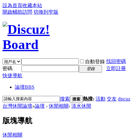
設為首頁
收藏本站
開啟輔助訪問
切換到窄版
找回密碼
自動登錄
密碼
立即註冊
登錄
快捷導航
論壇
BBS
搜索
熱搜:
活動
交友
discuz
搜索
台灣休閒論壇
»
論壇
›
休閒相關
›
淡水休閒
版塊導航
休閒相關