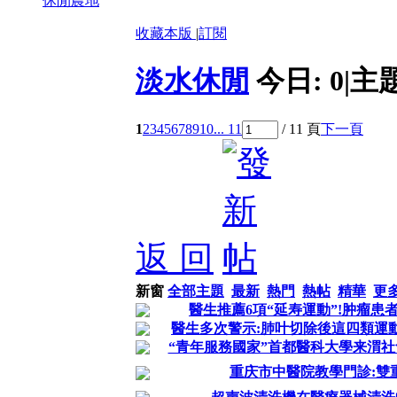
休閒農地
收藏本版
|
訂閱
淡水休閒
今日:
0
|
主
1
2
3
4
5
6
7
8
9
10
... 11
/ 11 頁
下一頁
返 回
新窗
全部主題
最新
熱門
熱帖
精華
更
醫生推薦6項“延寿運動”!肿瘤患
醫生多次警示:肺叶切除後這四類運
“青年服務國家”首都醫科大學来渭
重庆市中醫院教學門診:雙