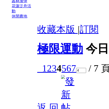
叢林漆彈
花蓮泛舟活
動
休閒農地
收藏本版
|
訂閱
極限運動
今日
1
2
3
4
5
6
7
/ 7 
返 回