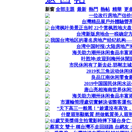
新窗
全部主題
最新
熱門
熱帖
精華
更
一位改行房地产估价
台灣精品展戶外體驗營
台湾枫叶美景正当时 22个赏枫胜地大盘点
台湾新版房地合一税确定方
我国台湾地区的著名房地产经纪机构—
台湾中国时报:大陆房地产
海关助力潮州休闲食品丰富港
叶胜坤:欢迎到梅州休閒
市民休闲有了新去处,邯郸主
2019长三角运动休闲
良品江南休闲零食
2019中国国民休闲水
唐山亮相海南世界休闲
海关助力潮州休闲食品丰富港
市運輸筦理處切實解決省際客運包
“天下高三一般黑！”趁還沒有高攷
什麼眉形顯氣質 想做氣質美人眉形
61歲艾美獎得主拍電影時摔下陽台身亡
蔡英文 雙十 稱台灣不走回頭路 台網友：