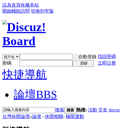
設為首頁
收藏本站
開啟輔助訪問
切換到窄版
找回密碼
自動登錄
密碼
立即註冊
登錄
快捷導航
論壇
BBS
搜索
熱搜:
活動
交友
discuz
搜索
台灣休閒論壇
»
論壇
›
休閒相關
›
極限運動