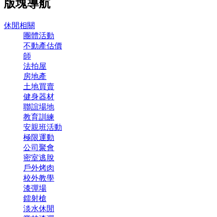
版塊導航
休閒相關
團體活動
不動產估價
師
法拍屋
房地產
土地買賣
健身器材
聯誼場地
教育訓練
安親班活動
極限運動
公司聚會
密室逃脫
戶外烤肉
校外教學
漆彈場
鐳射槍
淡水休閒