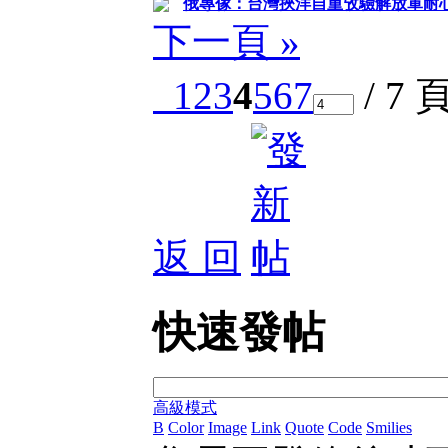
俄專傢：台灣挾洋自重攷驗解放軍耐心
下一頁 »
1
2
3
4
5
6
7
/ 7 
返 回
快速發帖
高級模式
B
Color
Image
Link
Quote
Code
Smilies