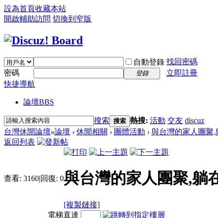
設為首頁
收藏本站
開啟輔助訪問
切換到窄版
找回密碼
自動登錄
密碼
立即註冊
登錄
快捷導航
論壇
BBS
搜索
熱搜:
活動
交友
discuz
搜索
台灣休閒論壇
»
論壇
›
休閒相關
›
團體活動
›
與台灣的家人團聚,躺
返回列表
與台灣的家人團聚,躺
查看:
3160
|
回復:
0
[複製鏈接]
電梯直達