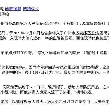
|
倒序瀏覽
|
閱讀模式
院供给
州市番禺區第八人民病院牵線搭桥，全程指引，為重症醫學科（
死，于2021年12月15日被告急转入了广州市
多功能蒸煮鍋
,番
紧急，入院時大脑几近有一半的血管被梗塞。而住院時代也曾呈
弟弟姐姐都在台灣。“每次下病危通知单的時辰，咱们經由過程
與吴師长教師碰头。因而病院經由過程德律風或微信耐烦和谐，牵
霧
,建集中断绝，後于1月7日到达广州。履历两周的集中断绝、
。病院免费供给了N95口罩、醫用帽子、断绝衣等防疫用品，在
来很冲動。而他的家人也家人流下了热泪。”胡伟政说。
愿患者可以或许與家人碰头，病人必定可以或许感觉到，大夫與