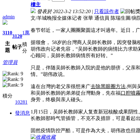
樓主
發表於 2022-3-2 13:52:20
|
只看該作者
admin
文/羊城晚报全媒体记者 张華 通信員 陈瑞生圖/病
春节邻近，一家人團團聚圆這才叫過年。近日，广
3110
1萬
3120
据领會， 58岁的台灣商人吴師长教師，因突發脑梗
主
積
帖子
胡伟政向记者先容，“吴師长教師的病情比力求助
題
分
心顾问，吴師长教師病情所有好转。”
管理員
只是，伴随吴師长教師入院的是他的朋侪，父亲和
情。”胡伟政说。
遠在台灣的老父亲很想来广
去除黑眼圈方法
,州
和吴師长教師的弟弟從台灣動身，先在福
口腔噴
積分
身旁，终极與亲人碰头。
10281
1月15日，吴師长教師家人复查新冠核酸成果阴性
發消息
长教師那時气管插管，不克不及措辞，可是看起出
固然疫情防控严酷，可是作為大夫，胡伟政也但
收藏