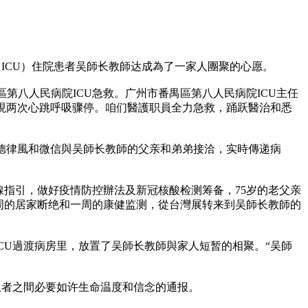
ICU）住院患者吴師长教師达成為了一家人團聚的心愿。
禺區第八人民病院ICU急救。广州市番禺區第八人民病院ICU主任
現两次心跳呼吸骤停。咱们醫護职員全力急救，踊跃醫治和悉
德律風和微信與吴師长教師的父亲和弟弟接洽，实時傳递病
線指引，做好疫情防控辦法及新冠核酸检测筹备，75岁的老父亲
一周的居家断绝和一周的康健监测，從台灣展转来到吴師长教師的
ICU過渡病房里，放置了吴師长教師與家人短暂的相聚。“吴師
患者之間必要如许生命温度和信念的通报。