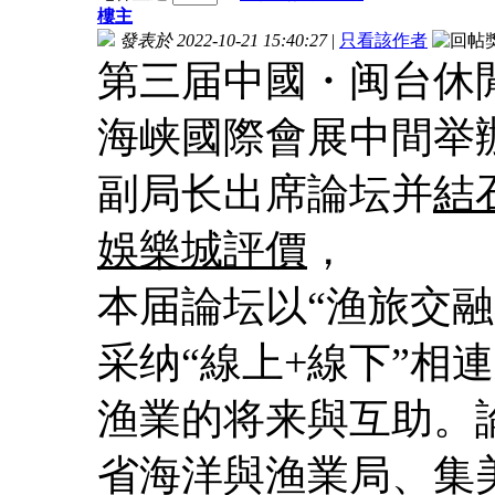
樓主
發表於 2022-10-21 15:40:27
|
只看該作者
第三届中國・闽台休
海峡國際會展中間举
副局长出席論坛并
結
娛樂城評價
，
本届論坛以“渔旅交
采纳“線上+線下”相
渔業的将来與互助。
省海洋與渔業局、集