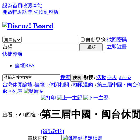
設為首頁
收藏本站
開啟輔助訪問
切換到窄版
找回密碼
自動登錄
密碼
立即註冊
登錄
快捷導航
論壇
BBS
搜索
熱搜:
活動
交友
discuz
搜索
台灣休閒論壇
»
論壇
›
休閒相關
›
極限運動
›
第三届中國・闽台休
返回列表
第三届中國・闽台休
查看:
3591
|
回復:
0
[複製鏈接]
電梯直達