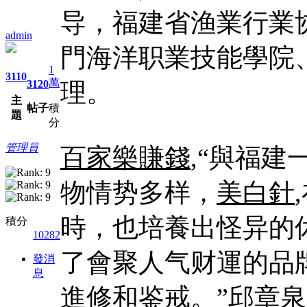
导，福建省渔業行業
admin
門海洋职業技能學院
1
3110
萬
3120
理。
主
帖子
積
題
分
管理員
百家樂賺錢
,“與福
物情势多样，
美白針
時，也培養出怪异的
積分
10282
了會聚人气财運的品
發消
息
進修和鉴戒。”邱章