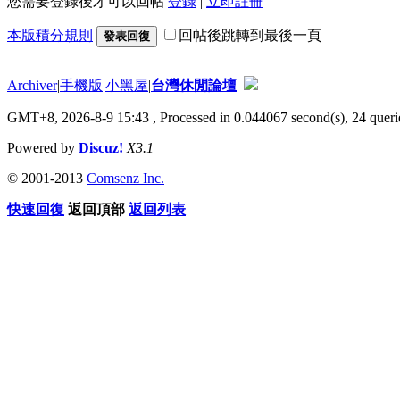
您需要登錄後才可以回帖
登錄
|
立即註冊
本版積分規則
回帖後跳轉到最後一頁
發表回復
Archiver
|
手機版
|
小黑屋
|
台灣休閒論壇
GMT+8, 2026-8-9 15:43
, Processed in 0.044067 second(s), 24 querie
Powered by
Discuz!
X3.1
© 2001-2013
Comsenz Inc.
快速回復
返回頂部
返回列表